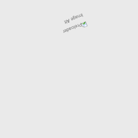
armış Tavuk Parçaları, Kıtır Sosis, Nachos, Soslu Yeşillik Mix, Colesaw 