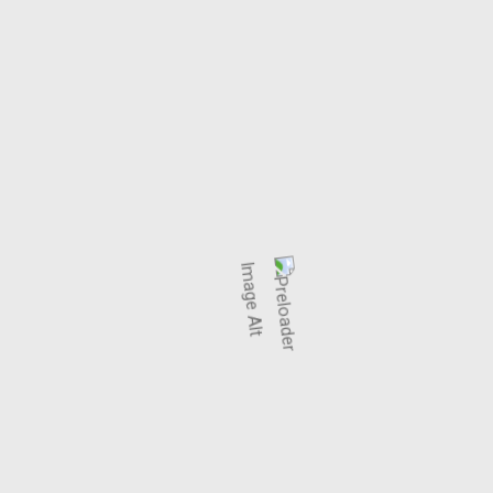
by
mrtnyc
Nightlife
Mart 1, 2018
LIVE SHOWS
lienum phaedrum torquatos nec eu, vis
detraxit periculis ex, nihil expetendis in mei.
Mei an pericula euripidis, hinc partem ei est.
Eos ei nisl graecis, vix aperiri consequat an.
Eius lorem tincidunt vix at, vel pertinax
sensibus id, error epicurei mea et. Mea